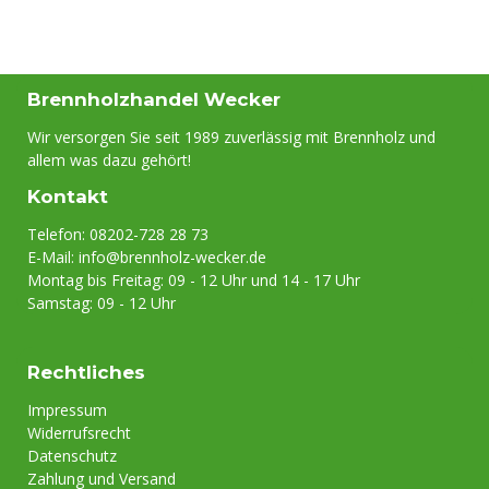
am besten geeignet. Allerdings gibt es nicht per
se eine Holzart, die am besten als Kaminholz
geeignet ist. Entscheiden Sie sich für unsere
Hartholzscheite (Buche oder Mischung),
Brennholzhandel Wecker
erfreuen Sie sich an einem Feuer, das länger und
Wir versorgen Sie seit 1989 zuverlässig mit Brennholz und
heißer brennt. Fichtenholz brennt hingegen
allem was dazu gehört!
kürzer und eignet sich eher, um ein Feuer
anzufachen. Wichtig ist vor allem, dass das Holz
Kontakt
optimal trocken ist.
Telefon: 08202-728 28 73
E-Mail:
info@brennholz-wecker.de
Montag bis Freitag: 09 - 12 Uhr und 14 - 17 Uhr
Samstag: 09 - 12 Uhr
Rechtliches
Impressum
Widerrufsrecht
Datenschutz
Zahlung und Versand