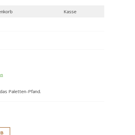
nkorb
Kasse
en
 das Paletten-Pfand.
RB